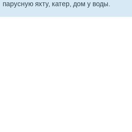
парусную яхту, катер, дом у воды.