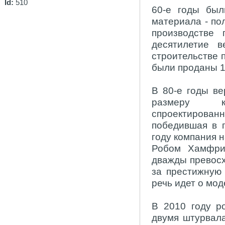
Id:
510
60-е годы был
материала - по
производстве
десятилетие 
строительстве 
были проданы 1
В 80-е годы ве
размеру кр
спроектированн
победившая в г
году компания 
Робом Хамфри
дважды превосх
за престижную 
речь идет о мод
В 2010 году р
двумя штурвала