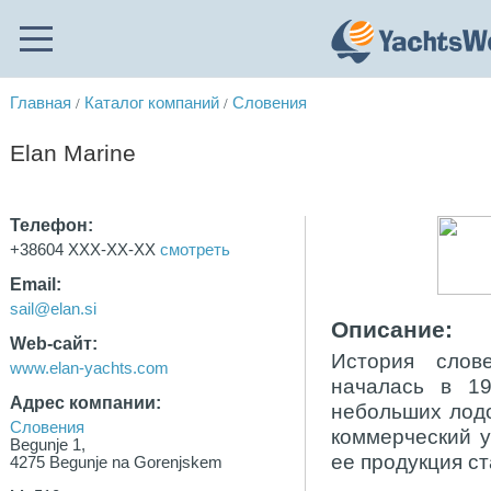
Главная
Каталог компаний
Словения
/
/
Elan Marine
Телефон:
+38604 XXX-XX-XX
смотреть
Email:
sail@elan.si
Описание:
Web-сайт:
История слов
www.elan-yachts.com
началась в 19
Адрес компании:
небольших лодо
Словения
коммерческий у
Begunje 1,
ее продукция с
4275 Begunje na Gorenjskem