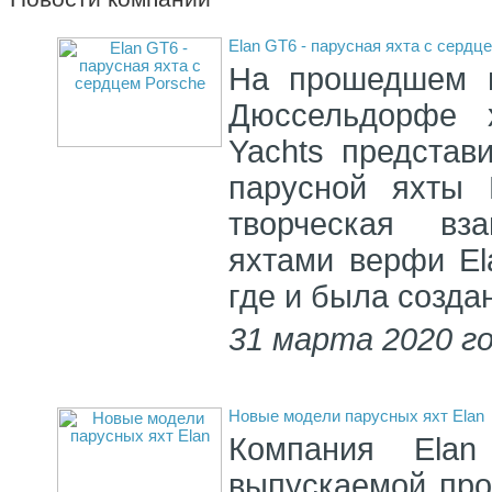
Elan GT6 - парусная яхта с сердц
На прошедшем в
Дюссельдорфе х
Yachts представ
парусной яхты 
творческая вз
яхтами верфи Ela
где и была созда
31 марта 2020 г
Новые модели парусных яхт Elan
Компания Elan
выпускаемой про