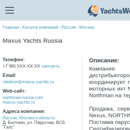
Главная
Каталог компаний
Россия
Москва
/
/
/
Maxus Yachts Russia
Телефон:
Описание:
+7 965 XXX-XX-XX
смотреть
Компания 
дистрибьюторо
Email:
координирует 
vladimir@maxus-yachts.ru
моторных яхт 
Web-сайт:
Northman на те
northman-russia.com
maxus-yachts.ru
Продажа, серв
Адреса компании:
Nexus, NORTH
Россия
,
Москва и область
Поставка парус
Д. Болтино, ул. Парусная, ВСБ
"Галс"
Сертифицир