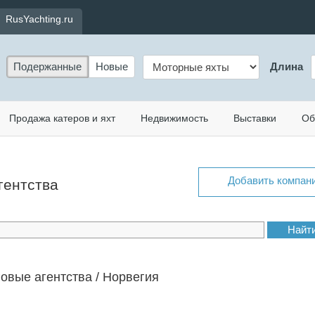
RusYachting.ru
Подержанные
Новые
Длина
Продажа катеров и яхт
Недвижимость
Выставки
Об
Добавить компан
гентства
овые агентства / Норвегия