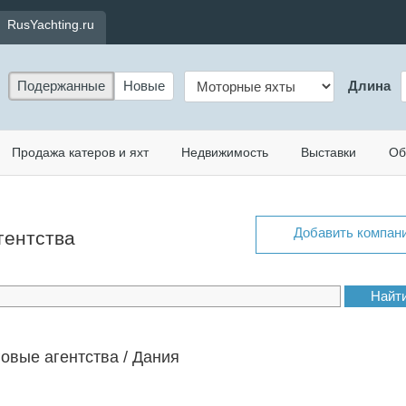
RusYachting.ru
Подержанные
Новые
Длина
Продажа катеров и яхт
Недвижимость
Выставки
Об
Добавить компан
гентства
овые агентства / Дания