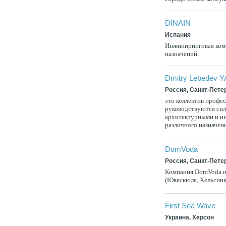
DINAIN
Испания
Инжиниринговая комп
назначений.
Dmitry Lebedev
Россия, Санкт-Пете
это коллектив профес
руководствуются си
архитектурными и и
различного назначени
DomVoda
Россия, Санкт-Пете
Компания DomVoda п
(Ювяскюля, Хельсинк
First Sea Wave
Украина, Херсон