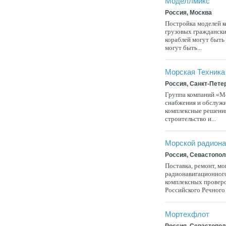
Моделлмикс
Россия, Москва
Постройка моделей к
грузовых граждански
кораблей могут быть
могут быть...
Морская Техника
Россия, Санкт-Пете
Группа компаний «Мо
снабжения и обслужи
комплексные решения
строительство и...
Морской радиона
Россия, Севастопо
Поставка, ремонт, мо
радионавигационног
комплексных провер
Российского Речного Р
Мортехфлот
Россия, Севастопо