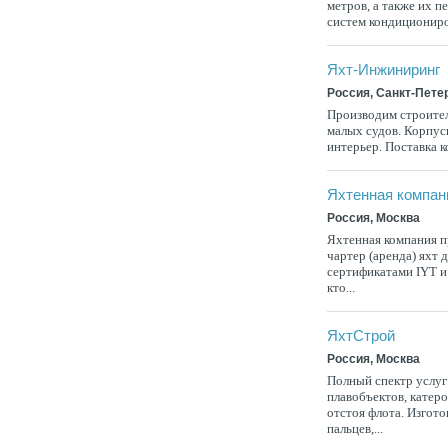
метров, а также их 
систем кондициониро
Яхт-Инжиниринг
Россия, Санкт-Пете
Производим строител
малых судов. Корпусн
интерьер. Поставка 
Яхтенная компан
Россия, Москва
Яхтенная компания пр
чартер (аренда) ях
сертификатами IYT и 
кто...
ЯхтСтрой
Россия, Москва
Полный спектр услуг
плавобъектов, катеро
отстоя флота. Изгот
пальцев,...