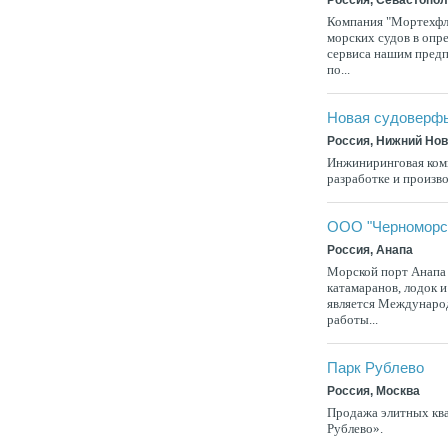
Компания "Мортехфло
морских судов в опр
сервиса нашим предпр
по...
Новая судоверф
Россия, Нижний Но
Инжиниринговая ком
разработке и произв
ООО "Черноморс
Россия, Анапа
Морской порт Анапа п
катамаранов, лодок 
является Междунаро
работы...
Парк Рублево
Россия, Москва
Продажа элитных ква
Рублево».