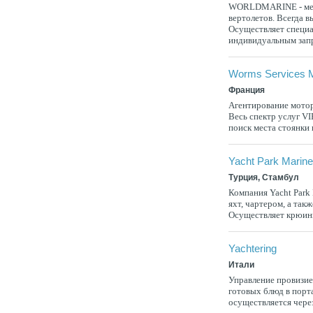
WORLDMARINE - меж
вертолетов. Всегда в
Осуществляет специ
индивидуальным запр
Worms Services M
Франция
Агентирование мотор
Весь спектр услуг VI
поиск места стоянки 
Yacht Park Marin
Турция, Стамбул
Компания Yacht Park 
яхт, чартером, а так
Осуществляет крюинг
Yachtering
Итали
Управление провизией
готовых блюд в порт
осуществляется чере