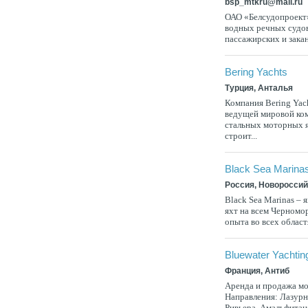
bsp_mtkru@mail.ru
ОАО «Белсудопроект
водных речных судов 
пассажирских и зака
Bering Yachts
Турция, Анталья
Компания Bering Yach
ведущей мировой ко
стальных моторных ях
строит...
Black Sea Marina
Россия, Новороссий
Black Sea Marinas – 
яхт на всем Черномо
опыта во всех област
Bluewater Yachtin
Франция, Антиб
Аренда и продажа мо
Направления: Лазурн
Ривьера, Амальфитан