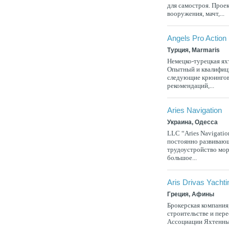
для самостроя. Прое
вооружения, мачт,...
Angels Pro Action
Турция, Marmaris
Немецко-турецкая ях
Опытный и квалифици
следующие крюинговы
рекомендаций,...
Aries Navigation
Украина, Одесса
LLC “Aries Navigati
постоянно развивающ
трудоустройство мор
большое...
Aris Drivas Yachti
Греция, Афины
Брокерская компания
строительстве и пер
Ассоциации Яхтенных