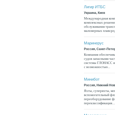
Лигир ИТБС
Украина, Киев
Международная комп
комплексных решений
обслуживания трансп
маломерных плавсред
Маринерус
Россия, Санкт-Пете
Компания обеспечива
судов запасными час
системы ГЛОНАСС и
с возможностью...
Минибот
Россия, Нижний Но
Яхты, суперяхты, мег
вспомогательный фло
переоборудование фл
переклассификация...