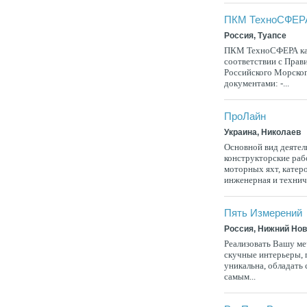
ПКМ ТехноСФЕР
Россия, Туапсе
ПКМ ТехноСФЕРА кач
соответствии с Прав
Российского Морског
документами: -...
ПроЛайн
Украина, Николаев
Основной вид деятел
конструкторские раб
моторных яхт, катеро
инженерная и техниче
Пять Измерений
Россия, Нижний Но
Реализовать Вашу ме
скучные интерьеры, 
уникальна, обладать
самым...