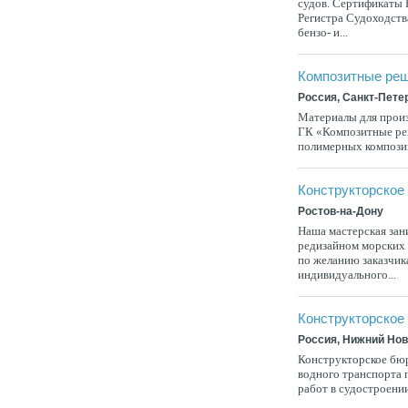
судов. Сертификаты 
Регистра Судоходства
бензо- и...
Композитные ре
Россия, Санкт-Пете
Материалы для произ
ГК «Композитные реш
полимерных композиц
Конструкторское
Ростов-на-Дону
Наша мастерская зан
редизайном морских 
по желанию заказчик
индивидуального...
Конструкторское
Россия, Нижний Но
Конструкторское бю
водного транспорта 
работ в судостроении