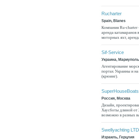
Rucharter
Spain, Blanes
Компания Ru-charter 
аренда катамаранов в
моторных яхт, аренда
Sif-Service
Украина, Мариупол
Агентирование морск
портах Украины и на
(крюинг).
SuperHouseBoats 
Россия, Москва
Дизайн, проектирова
Хаусботы длиной от 
возможно в разных ва
Swellyachting LT
Израиль, Герцлия