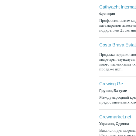
Cathyacht Internat
Франция
Профессионализм мад
катамаранов известны
подкреплен 25 летни
Costa Brava Estat
Продажа недвижимост
квартиры, таунхаусы
многочисленными яхт
продаже яхт...
Crewing.Ge
Грузия, Батуми
Международный крюи
предоставляемых кл
Crewmarket.net
Украина, Одесса
Вакансии для моряков
Юридические консуль