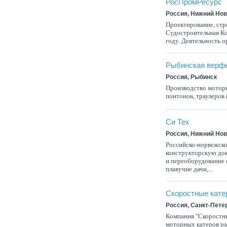
РосПромРесурс
Россия, Нижний Но
Проектирование, стр
Судостроительная К
году. Деятельность о
Рыбинская верф
Россия, Рыбинск
Производство моторн
понтонов, траулеров
Си Тех
Россия, Нижний Но
Российско-норвежско
конструкторскую до
и переоборудование 
плавучие дачи,...
Скоростные кат
Россия, Санкт-Пете
Компания "Скоростны
моторных катеров ра