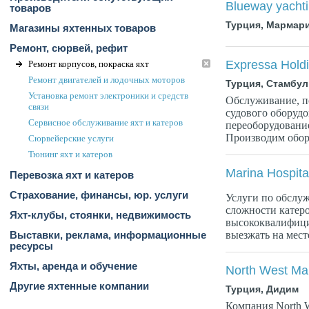
Blueway yacht
товаров
Турция, Мармар
Магазины яхтенных товаров
Ремонт, сюрвей, рефит
Expressa Hold
Ремонт корпусов, покраска яхт
Ремонт двигателей и лодочных моторов
Турция, Стамбул
Установка ремонт электроники и средств
Обслуживание, по
связи
судового оборудо
Сервисное обслуживание яхт и катеров
переоборудование
Производим обору
Сюрвейерские услуги
Тюнинг яхт и катеров
Marina Hospita
Перевозка яхт и катеров
Страхование, финансы, юр. услуги
Услуги по обслу
сложности катеро
Яхт-клубы, стоянки, недвижимость
высококвалифици
выезжать на мест
Выставки, реклама, информационные
ресурсы
Яхты, аренда и обучение
North West Ma
Другие яхтенные компании
Турция, Дидим
Компания North W