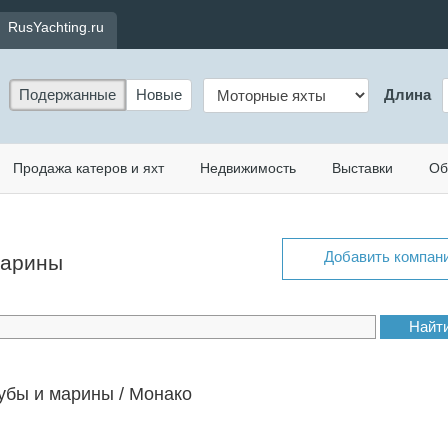
RusYachting.ru
Подержанные
Новые
Длина
Продажа катеров и яхт
Недвижимость
Выставки
Об
Добавить компан
 марины
убы и марины / Монако