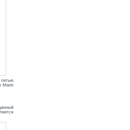
 пятью
 Marin
данный
вляется