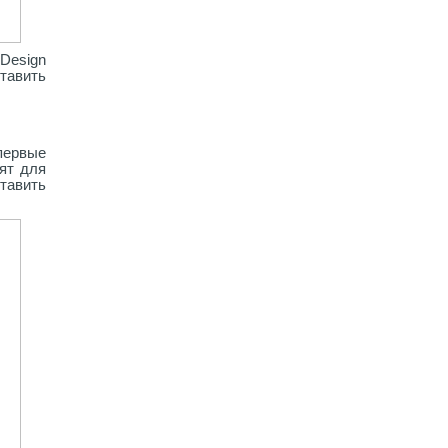
Design
тавить
первые
дят для
тавить