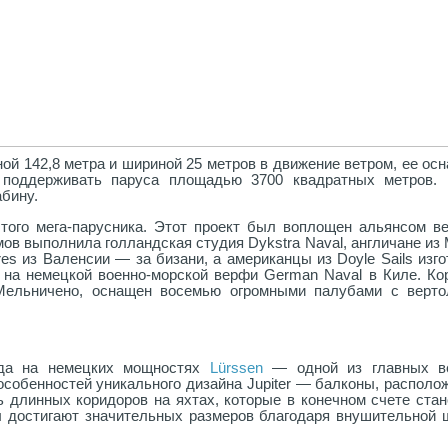
ой 142,8 метра и шириной 25 метров в движение ветром, ее ос
 поддерживать паруса площадью 3700 квадратных метров.
абину.
ого мега-парусника. Этот проект был воплощен альянсом в
мов выполнила голландская студия Dykstra Naval, англичане и
bres из Валенсии — за бизани, а американцы из Doyle Sails изг
на немецкой военно-морской верфи German Naval в Киле. Кор
 Мельничено, оснащен восемью огромными палубами с верто
ода на немецких мощностях
Lürssen
— одной из главных в
особенностей уникального дизайна Jupiter — балконы, располо
 длинных коридоров на яхтах, которые в конечном счете стан
 достигают значительных размеров благодаря внушительной 