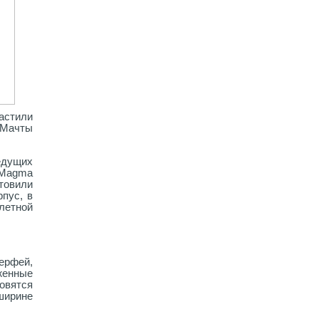
настили
 Мачты
едущих
з Magma
отовили
пус, в
летной
ерфей,
женные
овятся
ширине