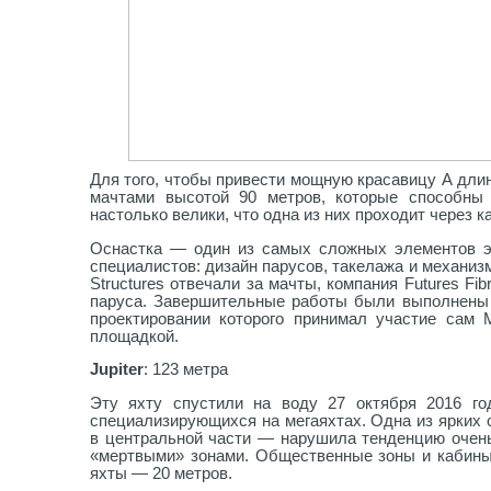
Для того, чтобы привести мощную красавицу А длин
мачтами высотой 90 метров, которые способны
настолько велики, что одна из них проходит через к
Оснастка — один из самых сложных элементов эт
специалистов: дизайн парусов, такелажа и механиз
Structures отвечали за мачты, компания Futures Fi
паруса. Завершительные работы были выполнены 
проектировании которого принимал участие сам
площадкой.
Jupiter
: 123 метра
Эту яхту спустили на воду 27 октября 2016 г
специализирующихся на мегаяхтах. Одна из ярких 
в центральной части — нарушила тенденцию очень
«мертвыми» зонами. Общественные зоны и кабины
яхты — 20 метров.