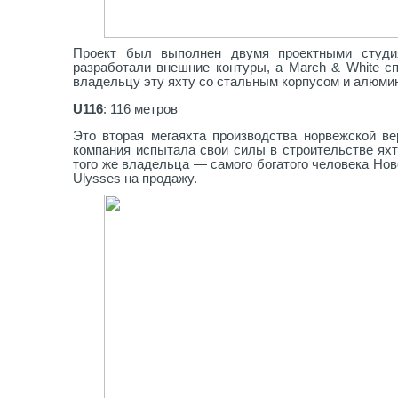
Проект был выполнен двумя проектными студия
разработали внешние контуры, а March & White с
владельцу эту яхту со стальным корпусом и алюмин
U116
: 116 метров
Это вторая мегаяхта производства норвежской ве
компания испытала свои силы в строительстве яхт 
того же владельца — самого богатого человека Но
Ulysses на продажу.