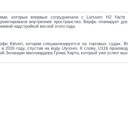
ми, которые впервые сотрудничали с Lürssen: H2 Yacht 
проектировали внутреннее пространство. Верфь планирует дос
иевой надстройкой весной этого года.
рфи Kleven, которая специализируется на торговых судах. В
в 2016 году, спустив на воду Ulysses. К слову, U116 произво
вой Зеландии миллиардера Грэма Харта, который уже успел выс