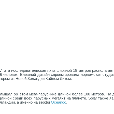
, эта исследовательская яхта шириной 18 метров располагает
6 человек. Внешний дизайн спроектировала норвежская студия
ктором из Новой Зеландии Кайлом Диком.
слышал об этом мега-паруснике длиной более 100 метров. На 
линой среди всех парусных мегаяхт на планете. Solar также я
лландии, а именно на верфи
Oceanco
.