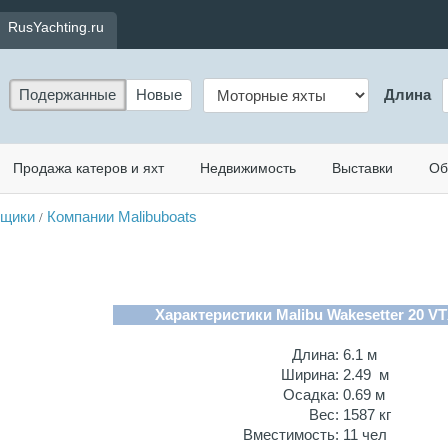
RusYachting.ru
Подержанные
Новые
Длина
Продажа катеров и яхт
Недвижимость
Выставки
Об
вщики
Компании Malibuboats
/
Характеристики Malibu Wakesetter 20 VT
Длина:
6.1 м
Ширина:
2.49 м
Осадка:
0.69 м
Вес:
1587 кг
Вместимость:
11 чел