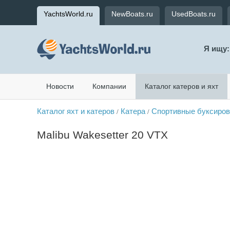
YachtsWorld.ru
NewBoats.ru
UsedBoats.ru
Я ищу:
Новости
Компании
Каталог катеров и яхт
Каталог яхт и катеров
Катера
Спортивные буксиро
/
/
Malibu Wakesetter 20 VTX