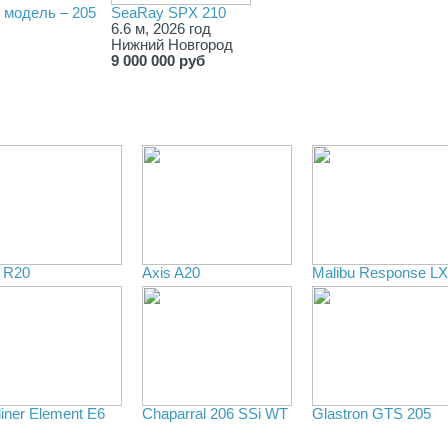
 модель – 205
SeaRay SPX 210
6.6 м, 2026 год
Нижний Новгород
9 000 000 руб
e R20
Axis A20
Malibu Response L
iner Element E6
Chaparral 206 SSi WT
Glastron GTS 205