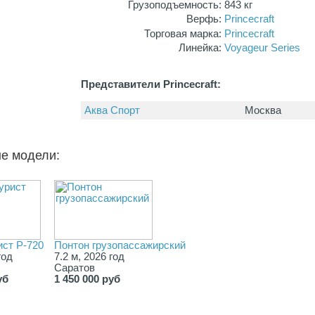
Грузоподъемность:
843 кг
Верфь:
Торговая марка:
Линейка:
Voyageur Series
Представители Princecraft:
Аква Спорт
Москва
ые модели:
ист Р-720
Понтон грузопассажирский
год
7.2 м, 2026 год
Саратов
уб
1 450 000 руб