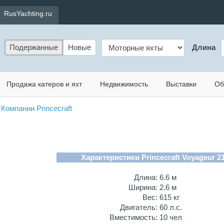
RusYachting.ru
Подержанные
Новые
Длина
Продажа катеров и яхт
Недвижимость
Выставки
Об
Компании Princecraft
Характеристики Princecraft Voyageur 21
Длина:
6.6 м
Ширина:
2.6 м
Вес:
615 кг
Двигатель:
60 л.с.
Вместимость:
10 чел