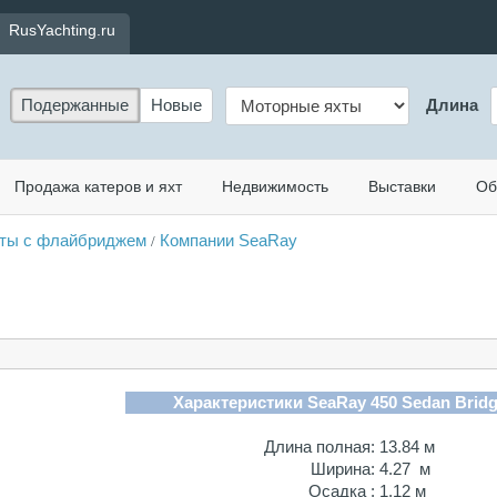
RusYachting.ru
Подержанные
Новые
Длина
Продажа катеров и яхт
Недвижимость
Выставки
Об
ты с флайбриджем
Компании SeaRay
/
Характеристики SeaRay 450 Sedan Bridg
Длина полная:
13.84 м
Ширина:
4.27 м
Осадка :
1.12 м