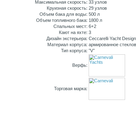
Максимальная скорость:
33 узлов
Круизная скорость:
29 узлов
Объем бака для воды:
500 л
Объем топливного бака:
1800 л
Спальных мест:
6+2
Кают на яхте:
3
Дизайн экстерьера:
Ceccarelli Yacht Desig
Материал корпуса:
армированное стекло
Тип корпуса:
"V"
Верфь:
Торговая марка: