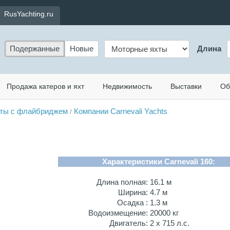
RusYachting.ru
Подержанные
Новые
Длина
Продажа катеров и яхт
Недвижимость
Выставки
Об
ты с флайбриджем
Компании Carnevali Yachts
/
Характеристики Carnevali 160:
Длина полная:
16.1 м
Ширина:
4.7 м
Осадка :
1.3 м
Водоизмещение:
20000 кг
Двигатель:
2 х 715 л.с.