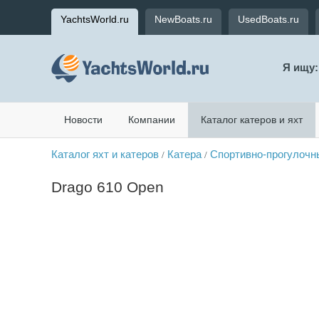
YachtsWorld.ru
NewBoats.ru
UsedBoats.ru
Я ищу:
Новости
Компании
Каталог катеров и яхт
Каталог яхт и катеров
Катера
Спортивно-прогулочн
/
/
Drago 610 Open