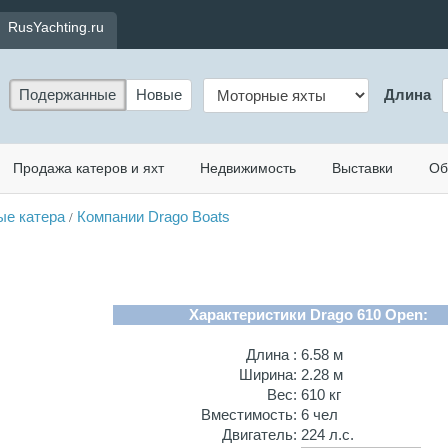
RusYachting.ru
Подержанные
Новые
Длина
Продажа катеров и яхт
Недвижимость
Выставки
Об
ые катера
Компании Drago Boats
/
Характеристики Drago 610 Open:
Длина :
6.58 м
Ширина:
2.28 м
Вес:
610 кг
Вместимость:
6 чел
Двигатель:
224 л.с.