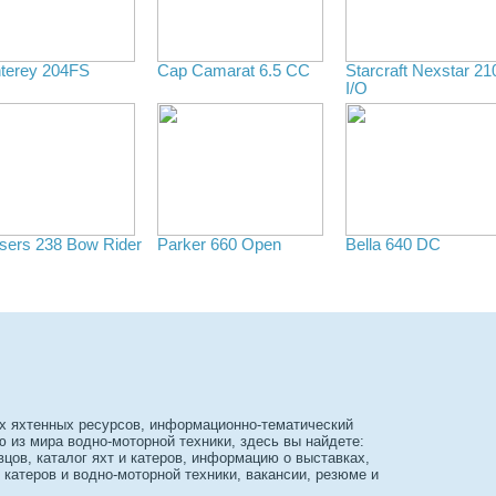
terey 204FS
Cap Camarat 6.5 CC
Starcraft Nexstar 21
I/O
isers 238 Bow Rider
Parker 660 Open
Bella 640 DC
х яхтенных ресурсов, информационно-тематический
из мира водно-моторной техники, здесь вы найдете:
вцов, каталог яхт и катеров, информацию о выставках,
 катеров и водно-моторной техники, вакансии, резюме и