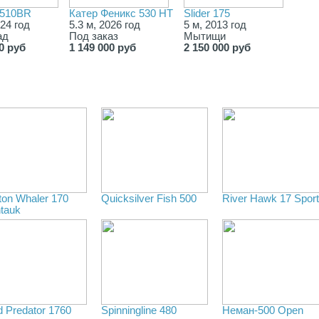
 510BR
Катер Феникс 530 HT
Slider 175
024 год
5.3 м, 2026 год
5 м, 2013 год
ад
Под заказ
Мытищи
0 руб
1 149 000 руб
2 150 000 руб
ton Whaler 170
Quicksilver Fish 500
River Hawk 17 Sport
tauk
d Predator 1760
Spinningline 480
Неман-500 Open