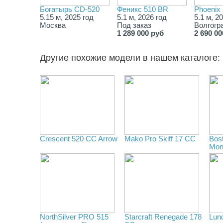
Богатырь CD-520
Феникс 510 BR
Phoenix
5.15 м, 2025 год
5.1 м, 2026 год
5.1 м, 2
Москва
Под заказ
Волгогр
1 289 000 руб
2 690 00
Другие похожие модели в нашем каталоге:
Crescent 520 CC Arrow
Mako Pro Skiff 17 CC
Bos
Mon
NorthSilver PRO 515
Starcraft Renegade 178
Lun