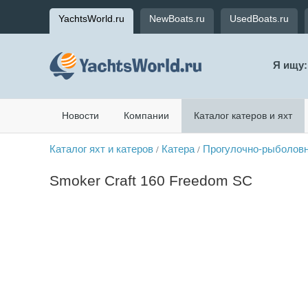
YachtsWorld.ru
NewBoats.ru
UsedBoats.ru
Я ищу:
Новости
Компании
Каталог катеров и яхт
Каталог яхт и катеров
Катера
Прогулочно-рыболовн
/
/
Smoker Craft 160 Freedom SC