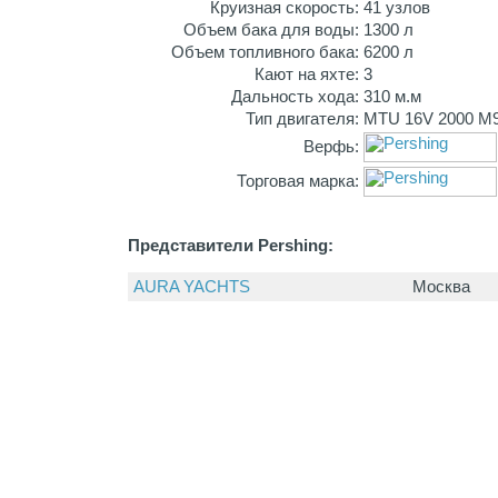
Круизная скорость:
41 узлов
Объем бака для воды:
1300 л
Объем топливного бака:
6200 л
Кают на яхте:
3
Дальность хода:
310 м.м
Тип двигателя:
MTU 16V 2000 M
Верфь:
Торговая марка:
Представители Pershing:
AURA YACHTS
Москва