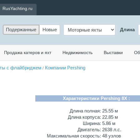
RusYachting.ru
Подержанные
Новые
Длина
Продажа катеров и яхт
Недвижимость
Выставки
Об
ты с флайбриджем
Компании Pershing
/
Характеристики Pershing 8X :
Длина полная:
25.55 м
Длина корпуса:
22.85 м
Ширина:
5.86 м
Двигатель:
2638 л.с.
Максимальная скорость:
48 узлов