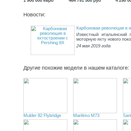
1 900 000 евро
464 791 500 руб
4 290 0
Новости:
Карбоновая революция в я
Известный итальянский п
моторную яхту нового поко
24 мая 2019 года
Другие похожие модели в нашем каталоге:
Mulder 82 Flybridge
Maritimo M73
San