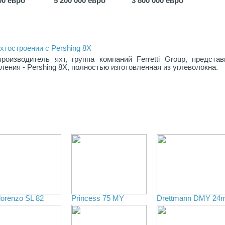
00 евро
5 200 000 евро
3 800 000 евро
хтостроении с Pershing 8X
роизводитель яхт, группа компаний Ferretti Group, представ
ления - Pershing 8X, полностью изготовленная из углеволокна.
lorenzo SL 82
Princess 75 MY
Drettmann DMY 24