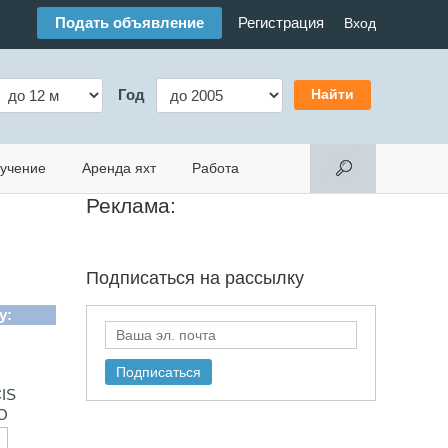
Подать объявление
Регистрация
Вход
Год
учение
Аренда яхт
Работа
Реклама:
Подписаться на
рассылку
y:
CIS
TO