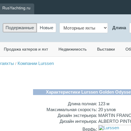
RusYachting.ru
Подержанные
Новые
Длина
Продажа катеров и яхт
Недвижимость
Выставки
Об
гаяхты
Компании Lurssen
/
Характеристики Lurssen Golden Odysse
Длина полная:
123 м
Максимальная скорость:
20 узлов
Дизайн экстерьера:
MARTIN FRAN
Дизайн интерьера:
ALBERTO PIN
Верфь: