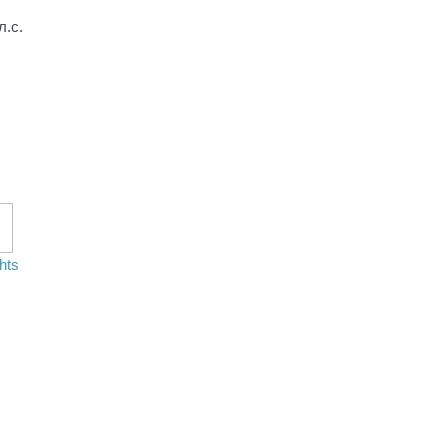
л.с.
hts