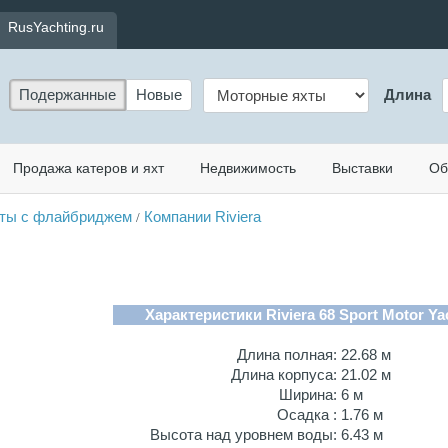
RusYachting.ru
Подержанные
Новые
Длина
Продажа катеров и яхт
Недвижимость
Выставки
Об
ты с флайбриджем
Компании Riviera
/
Характеристики Riviera 68 Sport Motor Ya
Длина полная:
22.68 м
Длина корпуса:
21.02 м
Ширина:
6 м
Осадка :
1.76 м
Высота над уровнем воды:
6.43 м