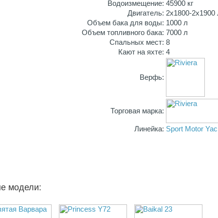
Водоизмещение:
45900 кг
Двигатель:
2x1800-2х1900 
Объем бака для воды:
1000 л
Объем топливного бака:
7000 л
Спальных мест:
8
Кают на яхте:
4
Верфь:
Торговая марка:
Линейка:
Sport Motor Yac
ые модели: