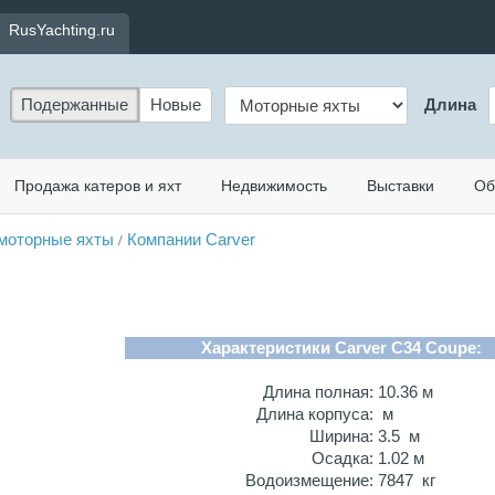
RusYachting.ru
Подержанные
Новые
Длина
Продажа катеров и яхт
Недвижимость
Выставки
Об
моторные яхты
Компании Carver
/
Характеристики Carver C34 Coupe:
Длина полная:
10.36 м
Длина корпуса:
м
Ширина:
3.5 м
Осадка:
1.02 м
Водоизмещение:
7847 кг