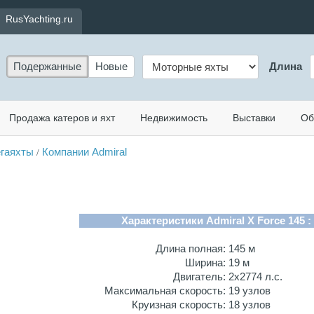
RusYachting.ru
Подержанные
Новые
Длина
Продажа катеров и яхт
Недвижимость
Выставки
Об
гаяхты
Компании Admiral
/
Характеристики Admiral X Force 145 :
Длина полная:
145 м
Ширина:
19 м
Двигатель:
2х2774 л.с.
Максимальная скорость:
19 узлов
Круизная скорость:
18 узлов