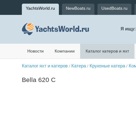
YachtsWorld.ru
NewBoats.ru
UsedBoats.ru
Я ищу:
Новости
Компании
Каталог катеров и яхт
Каталог яхт и катеров
Катера
Круизные катера
Ком
/
/
/
Bella 620 C