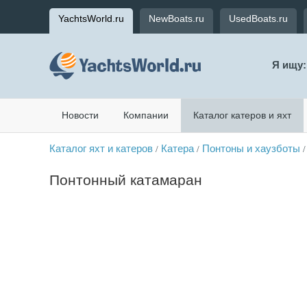
YachtsWorld.ru
NewBoats.ru
UsedBoats.ru
Я ищу:
Новости
Компании
Каталог катеров и яхт
Каталог яхт и катеров
Катера
Понтоны и хаузботы
/
/
/
Понтонный катамаран