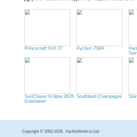
Princecraft SVX 27
Русбот-75BR
Har
Twi
SunChaser Eclipse 8525
Southland Champagne
Star
Entertainer
Copyright © 2002-2026. YachtsWorld.ru Ltd.