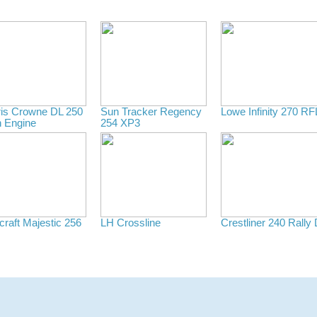
ris Crowne DL 250
Sun Tracker Regency
Lowe Infinity 270 RF
n Engine
254 XP3
craft Majestic 256
LH Crossline
Crestliner 240 Rally