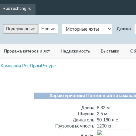
RusYachting.ru
Подержанные
Новые
Длина
Продажа катеров и яхт
Недвижимость
Выставки
Об
Компании РосПромРесурс
Характеристики Понтонный катамаран
Длина:
8.32 м
Ширина:
2.5 м
Двигатель:
90-180 л.с.
Грузоподъемность:
1200 кг
Верфь: