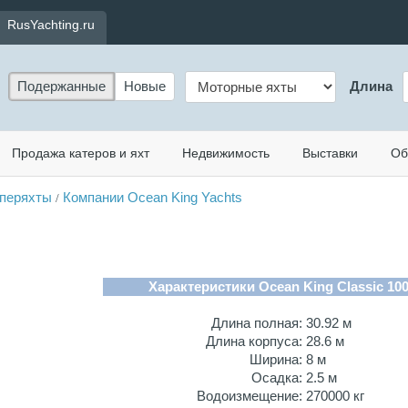
RusYachting.ru
Подержанные
Новые
Длина
Продажа катеров и яхт
Недвижимость
Выставки
Об
перяхты
Компании Ocean King Yachts
/
Характеристики Ocean King Classic 100
Длина полная:
30.92 м
Длина корпуса:
28.6 м
Ширина:
8 м
Осадка:
2.5 м
Водоизмещение:
270000 кг