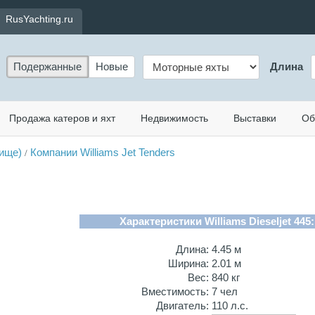
RusYachting.ru
Подержанные
Новые
Длина
Продажа катеров и яхт
Недвижимость
Выставки
Об
нище)
Компании Williams Jet Tenders
/
Характеристики Williams Dieseljet 445:
Длина:
4.45 м
Ширина:
2.01 м
Вес:
840 кг
Вместимость:
7 чел
Двигатель:
110 л.с.