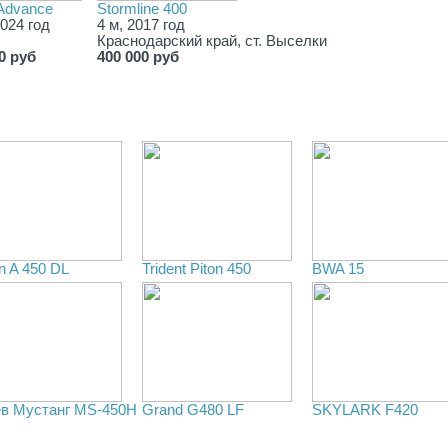
 Advance
Stormline 400
2024 год
4 м, 2017 год
Краснодарский край, ст. Выселки
0 руб
400 000 руб
n A 450 DL
Trident Piton 450
BWA 15
в Мустанг MS-450H
Grand G480 LF
SKYLARK F420