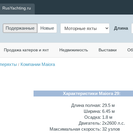
RusYachting.ru
Подержанные
Новые
Длина
Продажа катеров и яхт
Недвижимость
Выставки
Об
перяхты
Компании Maiora
/
Характеристики Maiora 29:
Длина полная:
29.5 м
Ширина:
6.45 м
Осадка:
1.8 м
Двигатель:
2x2600 л.с.
Максимальная скорость:
32 узлов