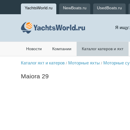
YachtsWorld.ru
NewBoats.ru
UsedBoats.ru
Я ищу:
Новости
Компании
Каталог катеров и яхт
Каталог яхт и катеров
Моторные яхты
Моторные су
/
/
Maiora 29