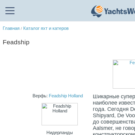
Главная
Каталог яхт и катеров
/
Feadship
Верфь:
Feadship Holland
Шикарные супер
наиболее извест
года. Сегодня D
Shipyard, De Vo
до совершенства
Aalsmer, не гов
Нидерланды
конструкторском