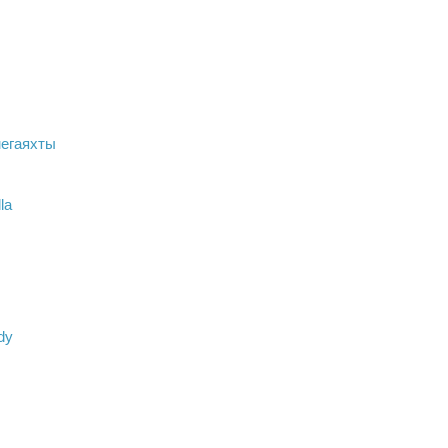
егаяхты
la
dy