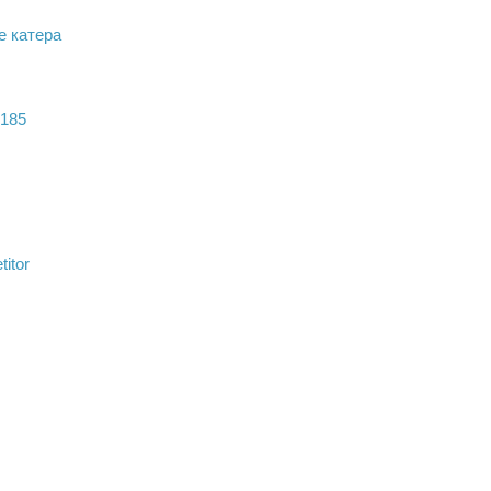
е катера
 185
itor