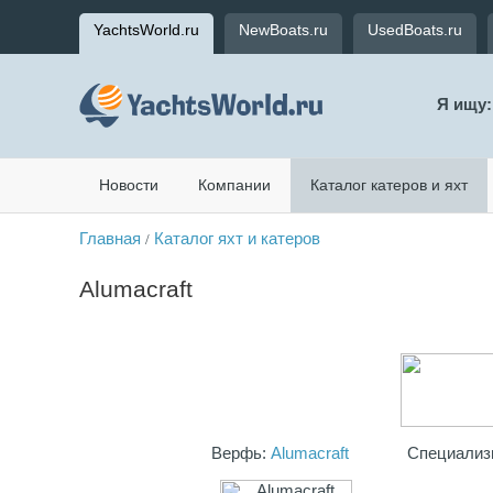
YachtsWorld.ru
NewBoats.ru
UsedBoats.ru
Я ищу:
Новости
Компании
Каталог катеров и яхт
Главная
Каталог яхт и катеров
/
Alumacraft
Верфь:
Alumacraft
Специализ