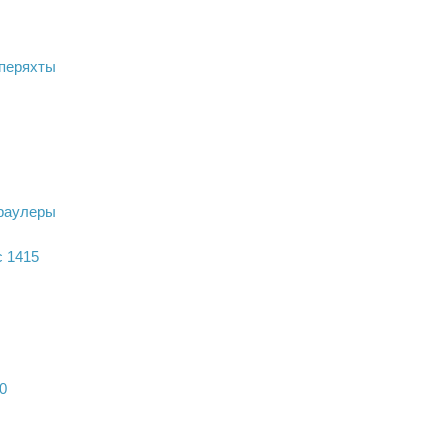
перяхты
раулеры
c 1415
0