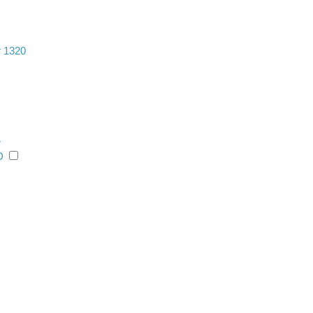
r 1320
r
D