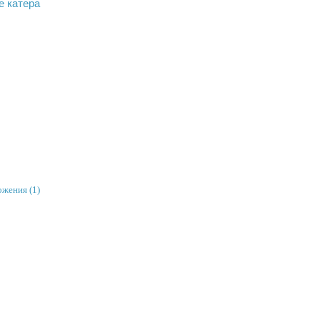
е катера
ожения (1)