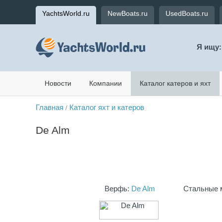
YachtsWorld.ru
NewBoats.ru
UsedBoats.ru
Я ищу:
Новости
Компании
Каталог катеров и яхт
Главная
Каталог яхт и катеров
/
De Alm
Верфь:
De Alm
Стальные м