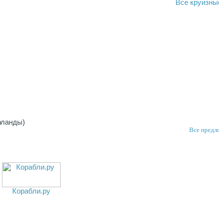
Все
круизны
рланды)
Все предл
Корабли.ру