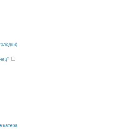
толодки)
нец"
е катера