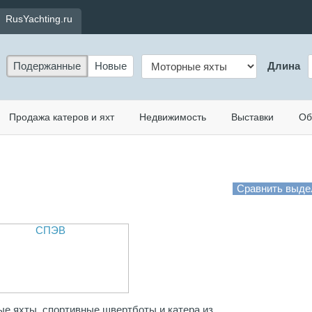
RusYachting.ru
Подержанные
Новые
Длина
Продажа катеров и яхт
Недвижимость
Выставки
Об
е яхты, спортивные швертботы и катера из