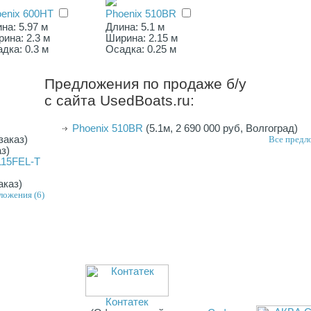
enix 600HT
Phoenix 510BR
на: 5.97 м
Длина: 5.1 м
ина: 2.3 м
Ширина: 2.15 м
дка: 0.3 м
Осадка: 0.25 м
Предложения по продаже б/у
с сайта UsedBoats.ru:
Phoenix 510BR
(5.1м, 2 690 000 руб, Волгоград)
заказ)
Все предл
аз)
115FEL-T
аказ)
ложения (6)
Контатек