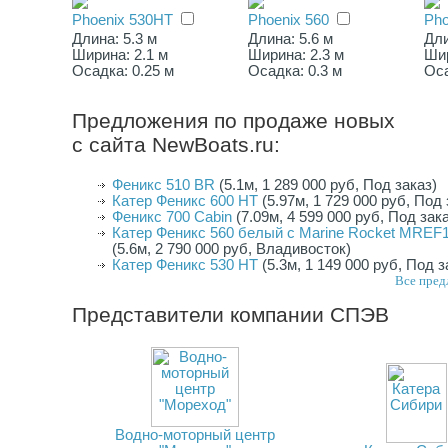
Phoenix 530HT
Phoenix 560
Pho
Длина: 5.3 м
Длина: 5.6 м
Дли
Ширина: 2.1 м
Ширина: 2.3 м
Шир
Осадка: 0.25 м
Осадка: 0.3 м
Оса
Предложения по продаже новых
с сайта NewBoats.ru:
Феникс 510 BR
(5.1м, 1 289 000 руб, Под заказ)
Катер Феникс 600 HT
(5.97м, 1 729 000 руб, Под 
Феникс 700 Cabin
(7.09м, 4 599 000 руб, Под зак
Катер Феникс 560 белый с Marine Rocket MREF
(5.6м, 2 790 000 руб, Владивосток)
Катер Феникс 530 HT
(5.3м, 1 149 000 руб, Под з
Все пред
Представители компании
СПЭВ
Водно-моторный центр