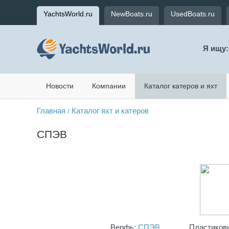
YachtsWorld.ru
NewBoats.ru
UsedBoats.ru
Я ищу:
Новости
Компании
Каталог катеров и яхт
Главная
Каталог яхт и катеров
/
СПЭВ
Верфь:
СПЭВ
Пластиковы