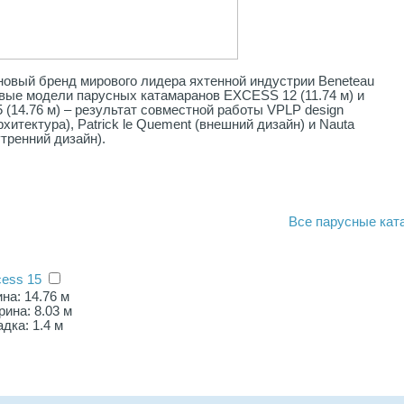
овый бренд мирового лидера яхтенной индустрии Beneteau
вые модели парусных катамаранов EXCESS 12 (11.74 м) и
(14.76 м) – результат совместной работы VPLP design
рхитектура), Patrick le Quement (внешний дизайн) и Nauta
утренний дизайн).
Все
парусные кат
ess 15
на: 14.76 м
ина: 8.03 м
дка: 1.4 м