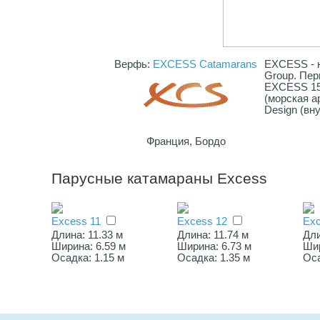
Верфь:
EXCESS Catamarans
EXCESS - н
Group. Пер
EXCESS 15 
(морская а
Design (вн
Франция, Бордо
Парусные катамараны Excess
Excess 11
Excess 12
Exc
Длина: 11.33 м
Длина: 11.74 м
Дли
Ширина: 6.59 м
Ширина: 6.73 м
Шир
Осадка: 1.15 м
Осадка: 1.35 м
Оса