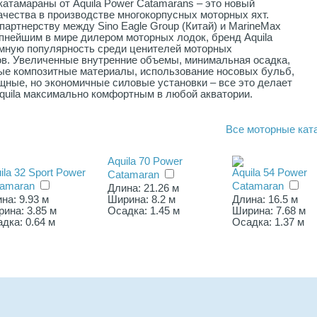
атамараны от Aquila Power Catamarans – это новый
ачества в производстве многокорпусных моторных яхт.
партнерству между Sino Eagle Group (Китай) и MarineMax
пнейшим в мире дилером моторных лодок, бренд Aquila
омную популярность среди ценителей моторных
в. Увеличенные внутренние объемы, минимальная осадка,
ые композитные материалы, использование носовых бульб,
щные, но экономичные силовые установки – все это делает
quila максимально комфортным в любой акватории.
Все
моторные кат
Aquila 70 Power
ila 32 Sport Power
Aquila 54 Power
Catamaran
tamaran
Catamaran
Длина: 21.26 м
на: 9.93 м
Ширина: 8.2 м
Длина: 16.5 м
ина: 3.85 м
Осадка: 1.45 м
Ширина: 7.68 м
дка: 0.64 м
Осадка: 1.37 м