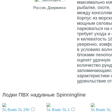
максимально ко
рыбалке, охоте,
Россия, Дзержинск
между консолям
Корпус из морск
мощным силовым
парковаться на 
требует ухода и
и килеватость 1
уверенно, комфо
в условиях вол
блоками пенопо
оценят удачную 
количество рун
запоминающаяся
характеристики
удовольствие от
Лодки ПВХ надувные Spinningline
SL Boats SL 240
SL Boats SL 1
SL Boats SL