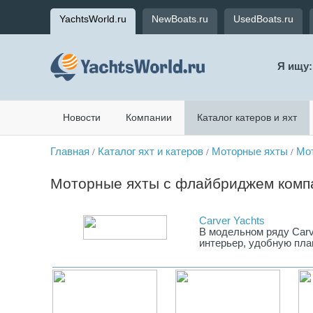
YachtsWorld.ru
NewBoats.ru
UsedBoats.ru
Я ищу:
Новости
Компании
Каталог катеров и яхт
Главная
Каталог яхт и катеров
Моторные яхты
Мо
/
/
/
Моторные яхты с флайбриджем комп
Carver Yachts
В модельном ряду Carv
интерьер, удобную пла