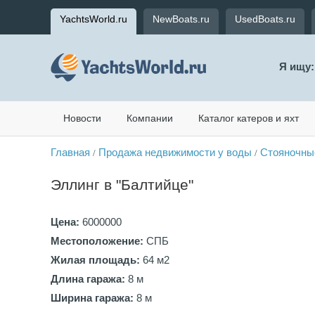
YachtsWorld.ru
NewBoats.ru
UsedBoats.ru
Я ищу:
Новости
Компании
Каталог катеров и яхт
Главная
Продажа недвижимости у воды
Стояночные
/
/
Эллинг в "Балтийце"
Цена:
6000000
Местоположение:
СПБ
Жилая площадь:
64 м2
Длина гаража:
8 м
Ширина гаража:
8 м