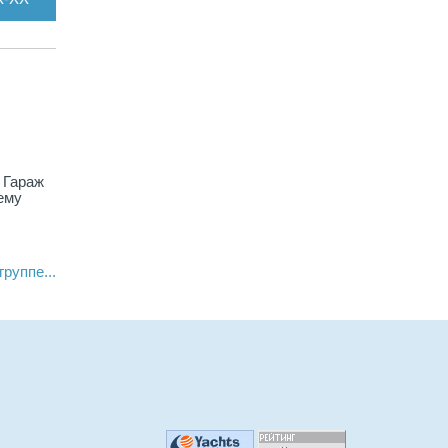
 Гараж
ему
руппе...