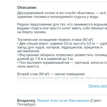
Описание:
Двухуровневый эллинг в яхт-клубе «Балтиец» — всё
хранения техники и полноценного отдыха у воды
Редкое предложение для тех, кто занимается водным
видами спорта или просто хочет иметь собственное 
на берегу залива.
Техническое оснащение первого этажа (60 м²)
• Две секции ворот: ширина 3,6 м, высота 3,0 м — уд
заезд для лодок, катеров, гидроциклов, прицепов и
автомобилей.
• Внутренние габариты позволяют разместить техник
длиной до 7.8 м и шириной до 3 м.
• Пол выложен керамогранитом — прочный, износосто
легко моется.
Второй этаж (60 м²) — жилое помещение
Готовое пространство для обустройства зоны отдыха
гостевой комнаты или студии. Можно использовать к
место для ночёвки, хранения снаряжения или встреч 
Читать дал
друзьями после выхода на воду.
Уличная зона барбекю
Владелец:
Яровая Анастасия Максимовна
(Санкт-
Оборудованная площадка рядом с эллингом —
Петербург)
приготовление на открытом воздухе без необходимос