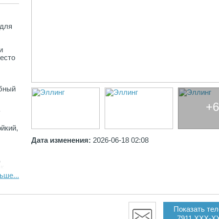
 для
и
место
обный
+6
у
йкий,
Дата изменения:
2026-06-18 02:08
,
ак
с
ьше...
Показать те
ти
7911 XXX-X