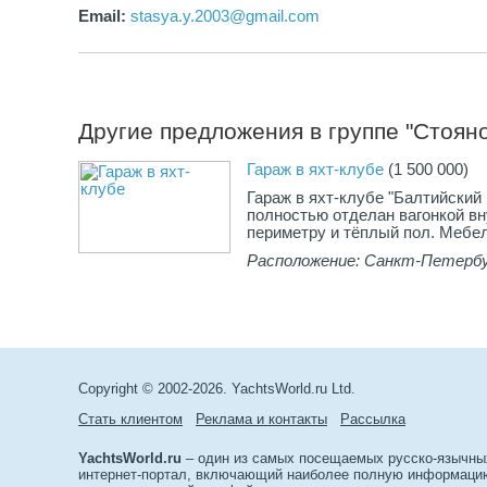
занимать место внутри.
Email:
stasya.y.2003@gmail.com
Инфраструктура яхт-клуба
• Охраняемая территория, въезд строго по пропускам.
• Собственный слип для спуска лодок и гидроциклов 
шаговой доступности. Для членов клуба и собственн
эллингов — бесплатно.
Другие предложения в группе "Стояно
• Круглосуточная парковка непосредственно у эллинг
• Возможность аренды причала (для членов клуба).
Гараж в яхт-клубе
(1 500 000)
Почему это выгодно
Гараж в яхт-клубе "Балтийский 
Общая площадь постройки 8×8 м (120 м² на двух уров
полностью отделан вагонкой вн
позволяет совместить технический бокс и комфортно
периметру и тёплый пол. Мебел
помещение для отдыха в одном объекте. Обслуживан
Расположение: Санкт-Петерб
хранение водной техники становятся значительно пр
спуск на воду (слип) в шаговой доступности (200 м),
машина и лодка под круглосуточной охраной, никаких
переплат за разовые слипы.
Предложение действительно уникальное — позвонит
чтобы договориться о просмотре.
Copyright © 2002-2026. YachtsWorld.ru Ltd.
Стать клиентом
Реклама и контакты
Рассылка
YachtsWorld.ru
– один из самых посещаемых русско-язычны
интернет-портал, включающий наиболее полную информацию 