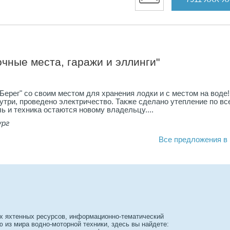
в
иков
чные места, гаражи и эллинги"
а.
Берег" со своим местом для хранения лодки и с местом на воде!
нях)
утри, проведено электричество. Также сделано утепление по вс
е
ь и техника остаются новому владельцу....
ие и
ург
още:
Все предложения в г
е,
х яхтенных ресурсов, информационно-тематический
из мира водно-моторной техники, здесь вы найдете: