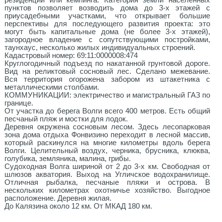
резиденции или кемпинга. Категория земли населенных
пунктов позволяет возводить дома до 3-х этажей с
приусадебными участками, что открывает большие
перспективы для последующего развития проекта: это
могут быть капитальные дома (не более 3-х этажей),
загородное владение с сопутствующими постройками,
таунхаус, несколько жилых индивидуальных строений.
Кадастровый номер: 69:11:0000008:474
Круглогодичный подъезд по накатанной грунтовой дороге.
Вид на реликтовый сосновый лес. Сделано межевание.
Вся территория огорожена забором из штакетника с
металлическими столбами.
КОММУНИКАЦИИ: электричеcтвo и магистральный ГАЗ по
границе.
От участка до берега Волги всего 400 метров. Есть общий
песчаный пляж и мостки для лодок.
Деревня окружена сосновым лесом. Здесь лесопарковая
зона дома отдыха Фонвизино переходит в лесной массив,
который раскинулся на многие километры вдоль берега
Волги. Целительный воздух, черника, брусника, клюква,
голубика, земляника, малина, грибы.
Судоходная Волга шириной от 2 до 3-х км. Свободная от
шлюзов акватория. Выход на Угличское водохранилище.
Отличная рыбалка, песчаные пляжи и острова. В
нескольких километрах охотничье хозяйство. Выгодное
расположение. Деревня жилая.
До Калязина около 12 км. От МКАД 180 км.