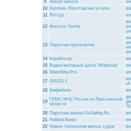
9
Vessel Service
ww
10
Калязин. Риэлторские услуги.
ka
11
Яхттур
ww
ww
12
Morozov Yachts
ww
ya
ww
ww
13
Парусная кругосветка
ww
ww
14
Корабли.ру
ww
15
Водно-моторный центр "Мореход"
ww
16
WaterWay.Pro
ww
ww
17
GRIZZLY
vk
18
Амфибион
ww
gi
ГИМС МЧС России по Ярославской
19
gi
области
76
20
Парусная школа GoSailing.Ru
ww
21
Holland Boats
ww
22
Новые технологии малых судов
bo