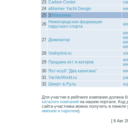
23
Carbon Center
ca
24
aMariner Yacht Design
ww
25
3:
Магазины
Нижегородская федерация
26
ww
парусного спорта
ww
ww
27
Доминатор
ww
ww
28
Vodnyimir.ru
vo
ww
29
Продажа яхт и катеров
ww
30
Яхт-клуб "Два капитана"
ww
31
YachtsWorld.ru
ya
32
Шверт & Руль
su
Для участия в рейтинге компания должна 
каталоге компаний
на нашем портале. Код 
сайта-участника можно получить в панеле
именем и паролем
).
[ 8 Авг 2