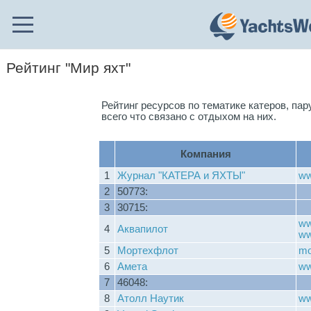
Рейтинг "Мир яхт"
Рейтинг ресурсов по тематике катеров, пар
всего что связано с отдыхом на них.
Компания
1
Журнал "КАТЕРА и ЯХТЫ"
ww
2
50773:
3
30715:
ww
4
Аквапилот
ww
5
Мортехфлот
mo
6
Амета
ww
7
46048:
8
Атолл Наутик
ww