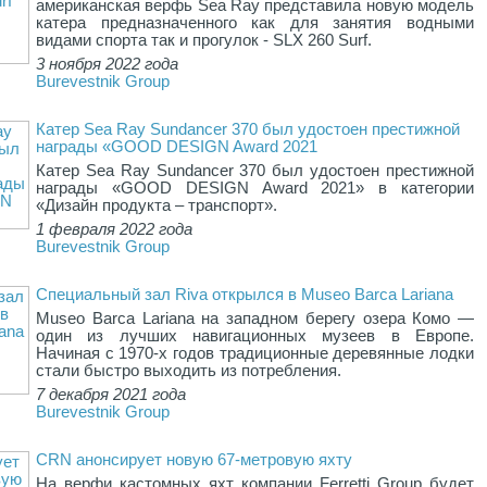
американская верфь Sea Ray представила новую модель
катера предназначенного как для занятия водными
видами спорта так и прогулок - SLX 260 Surf.
3 ноября 2022 года
Burevestnik Group
Катер Sea Ray Sundancer 370 был удостоен престижной
награды «GOOD DESIGN Award 2021
Катер Sea Ray Sundancer 370 был удостоен престижной
награды «GOOD DESIGN Award 2021» в категории
«Дизайн продукта – транспорт».
1 февраля 2022 года
Burevestnik Group
Специальный зал Riva открылся в Museo Barca Lariana
Museo Barca Lariana на западном берегу озера Комо —
один из лучших навигационных музеев в Европе.
Начиная с 1970-х годов традиционные деревянные лодки
стали быстро выходить из потребления.
7 декабря 2021 года
Burevestnik Group
CRN анонсирует новую 67-метровую яхту
На верфи кастомных яхт компании Ferretti Group будет