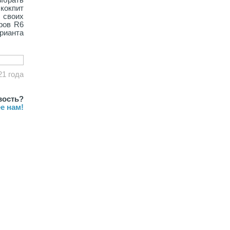
кокпит
 своих
ров R6
рианта
21 года
вость?
е нам!