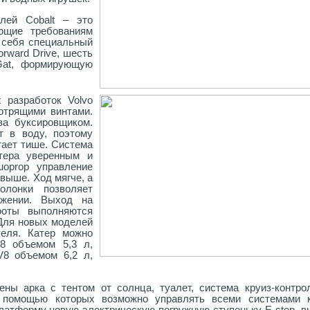
лей Cobalt – это
ующие требованиям
в себя специальный
orward Drive, шесть
Gat, формирующую
 разработок Volvo
мотрящими винтами.
за буксировщиком.
т в воду, поэтому
тает тише. Система
тера уверенным и
uoprop управление
 выше. Ход мягче, а
олонки позволяет
ижении. Выход на
роты выполняются
 Для новых моделей
теля. Катер можно
V8 объемом 5,3 л,
V8 объемом 6,2 л,
ны арка с тентом от солнца, туалет, система круиз-контро
 помощью которых возможно управлять всеми системами к
латформу новую электрическую погружную ступеньку E-step, в