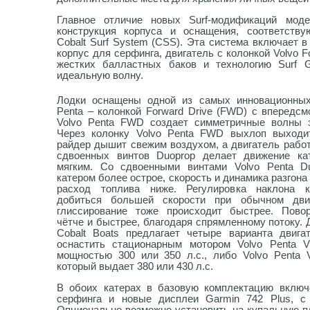
Главное отличие новых Surf-модификаций моде
конструкция корпуса и оснащения, соответств
Cobalt Surf System (CSS). Эта система включает 
корпус для серфинга, двигатель с колонкой Volvo F
жестких балластных баков и технологию Surf 
идеальную волну.
Лодки оснащены одной из самых инновационных
Penta – колонкой Forward Drive (FWD) c впередс
Volvo Penta FWD создает симметричные волны 
Через колонку Volvo Penta FWD выхлоп выходи
райдер дышит свежим воздухом, а двигатель рабо
сдвоенных винтов Duoprop делает движение ка
мягким. Со сдвоенными винтами Volvo Penta D
катером более острое, скорость и динамика разгона
расход топлива ниже. Регулировка наклона к
добиться большей скорости при обычном дв
глиссирование тоже происходит быстрее. Пово
чётче и быстрее, благодаря спрямленному потоку.
Cobalt Boats предлагает четыре варианта двига
оснастить стационарным мотором Volvo Penta 
мощностью 300 или 350 л.с., либо Volvo Penta 
который выдает 380 или 430 л.с.
В обоих катерах в базовую комплектацию включе
серфинга и новые дисплеи Garmin 742 Plus, с
Опционально возможно установить на купальную п