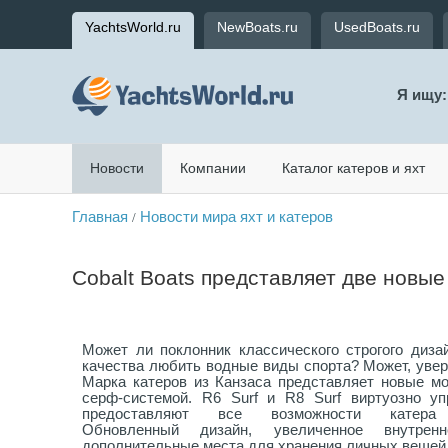
YachtsWorld.ru
NewBoats.ru
UsedBoats.ru
Я ищу:
Новости
Компании
Каталог катеров и яхт
Главная
Новости мира яхт и катеров
/
Cobalt Boats представляет две новы
Может ли поклонник классического строгого диза
качества любить водные виды спорта? Может, увере
Марка катеров из Канзаса представляет новые м
серф-системой. R6 Surf и R8 Surf виртуозно у
предоставляют все возможности катера п
Обновленный дизайн, увеличенное внутренн
дополнительные места для хранения личных вещей 