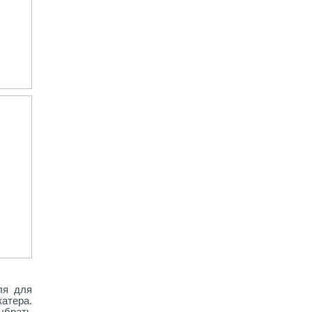
ля для
атера.
ыбрать