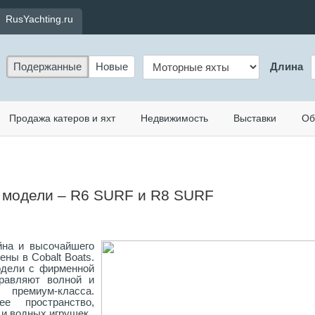
RusYachting.ru
Подержанные
Новые
Длина
Продажа катеров и яхт
Недвижимость
Выставки
Об
е модели – R6 SURF и R8 SURF
йна и высочайшего
ны в Cobalt Boats.
одели с фирменной
правляют волной и
ремиум-класса.
ее пространство,
и водных игрушек.