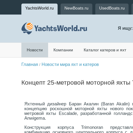
YachtsWorld.ru
NewBoats.ru
UsedBoats.ru
Я ищу:
Новости
Компании
Каталог катеров и яхт
Главная
Новости мира яхт и катеров
/
Концепт 25-метровой моторной яхты 
Яхтенный дизайнер Баран Акалин (Baran Akalin) 
концепцию роскошной моторной яхты нового пок
метровой яхты Escalade, разработанной голланд
Anwigema.
Конструкция корпуса Trimonoran представ
комбинацию основного центрального корпуса с 