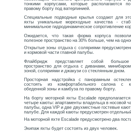
тонкими корпусами, которые располагаются п
правому борту под ватерлинией.
Специальные подводные крылья создают для эт
яхты уникальные мореходные качества - стаб
минимальное гидродинамическое сопротивление кор
Ожидается, что такая форма корпуса позволи
полезное пространство на 30% больше, чем на одно
Открытые зоны отдыха с соляриями предусмотрен
и кормовой части главной палубы.
Флайбридж представляет собой большое
пространство для отдыха с диванами, минибаром
зоной, соляриями и джакузи со стеклянным дном.
Просторная надстройка с панорамным остекле
состоять из комфортабельного салона с ки
обеденной зоны и камбуза по правому борту.
На борту моторной яхты Escalade предполагается
четыре каюты: апартаменты владельца в носовой ч
палубы, одна VIP и две двухместные гостевые каю
палубе. Для каждой каюты предусмотрен отдельный
На моторной яхте Escalade предусмотрено два поста
Экипаж яхты будет состоять из двух человек.