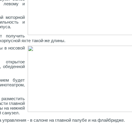
о левому и
ой моторной
ильность и
пуса.
т получить
корпусной яхте такой-же длины.
ы в носовой
 открытое
, обеденной
нием будет
нотеатром,
 разместить
асти главной
ты на нижней
 санузел.
 управления - в салоне на главной палубе и на флайбридже.