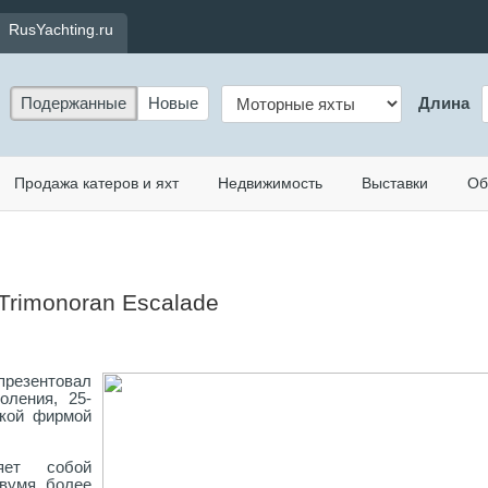
RusYachting.ru
Подержанные
Новые
Длина
Продажа катеров и яхт
Недвижимость
Выставки
Об
Trimonoran Escalade
презентовал
оления, 25-
ской фирмой
ляет собой
двумя более