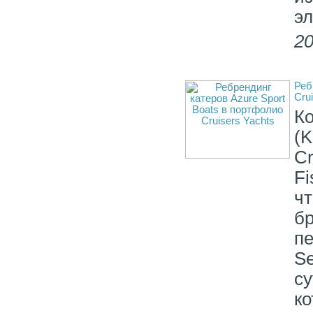
э
20
Реб
Cru
Ко
(
Cr
Fi
ч
б
п
Se
с
к