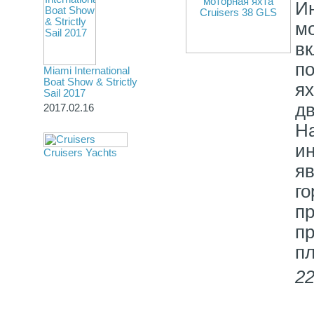
И
м
в
п
Miami International
Boat Show & Strictly
я
Sail 2017
д
2017.02.16
Н
и
Cruisers Yachts
я
г
пр
п
п
22