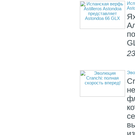
Исп
Ast
Я
А
п
G
23
Эво
Cr
н
ф
к
с
в
и