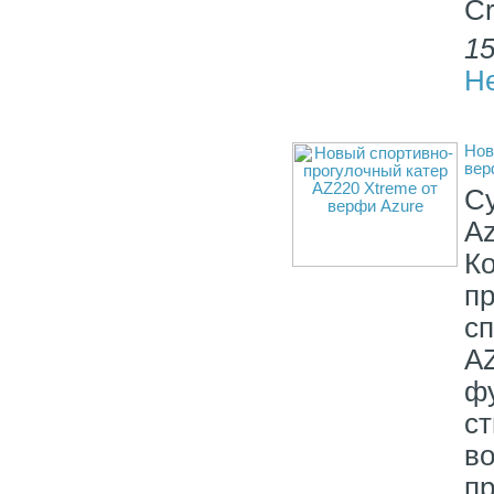
Cr
15
Н
Нов
вер
С
Az
К
п
с
A
ф
с
в
п