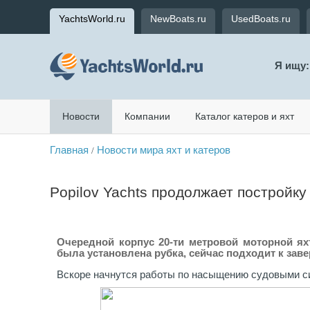
YachtsWorld.ru
NewBoats.ru
UsedBoats.ru
Я ищу:
Новости
Компании
Каталог катеров и яхт
Главная
Новости мира яхт и катеров
/
Popilov Yachts продолжает постройку
Очередной корпус 20-ти метровой моторной яхт
была установлена рубка, сейчас подходит к за
Вскоре начнутся работы по насыщению судовыми си