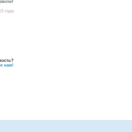
зволит
15 года
вость?
е нам!