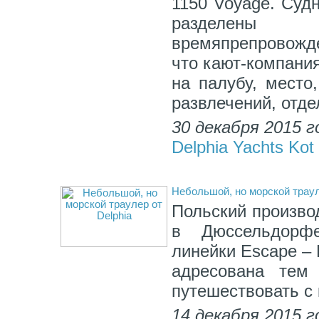
1150 Voyage. Суд
разделены п
времяпрепровожде
что кают-компани
на палубу, место
развлечений, отде
30 декабря 2015 г
Delphia Yachts Kot
Небольшой, но морской траул
Польский производ
в Дюссельдорф
линейки Escape – 
адресована тем 
путешествовать с
14 декабря 2015 г