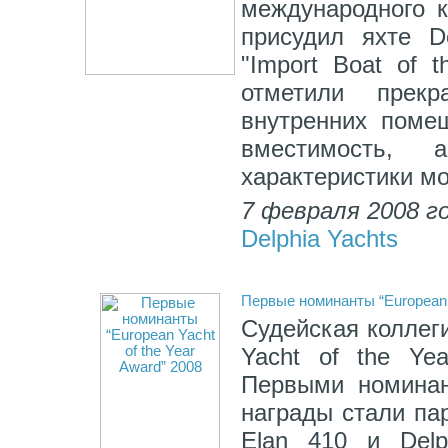
международного ко
присудил яхте D
"Import Boat of 
отметили прек
внутренних поме
вместимость,
характеристики м
7 февраля 2008 г
Delphia Yachts
Первые номинанты “European Y
Судейская коллеги
Yacht of the Ye
Первыми номинан
награды стали пар
Elan 410 и Delp