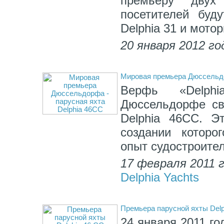
премьеру двух
посетителей буд
Delphia 31 и мото
20 января 2012 го
Мировая премьера Дюссельдо
Верфь «Delph
Дюссельдорфе св
Delphia 46СС. Э
создании которо
опыт судостроител
17 февраля 2011 
Delphia Yachts
Премьера парусной яхты Delp
24 января 2011 го