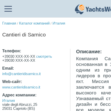
Главная
Каталог компаний
Италия
/
/
Cantieri di Sarnico
Телефон:
Описание:
+39030 XXX-XX-XX
смотреть
Компания Can
+39030 XXX-XX-XX
основанная в 1
Email:
одним из пр
info@cantieridisarnico.it
лидеров в про
яхт. Миссия
Web-сайт:
заключается 
www.cantieridisarnico.it
высокого кач
Адрес компании:
Узнаваемый сти
Италия
дизайн и бесс
viale degli Abruzzi, 25
25031 Capriolo (BS)
все модели я