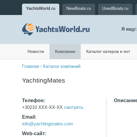
YachtsWorld.ru
NewBoats.ru
UsedBoats.ru
Я ищу:
Новости
Компании
Каталог катеров и яхт
Главная
Каталог компаний
/
YachtingMates
Телефон:
Описание
+30210 XXX-XX-XX
смотреть
Email:
info@yachtingmates.com
Web-сайт: