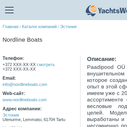
Главная
Каталог компаний
Эстония
/
/
Nordline Boats
Телефон:
Описание:
+372 XXX-XX-XX
смотреть
Paadipood OÜ 
+372 XXX-XX-XX
внушительном
Email:
которое создан
info@nordlineboats.com
опыт в этой сф
имеем уже с 20
Web-сайт:
ассортименте 
www.nordlineboats.com
весловые ло
Адрес компании:
целей. Моде
Эстония
выработаны и 
Ulenurme, Lemmatsi, 61704 Tartu
несомненно по