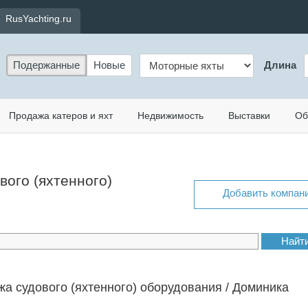
RusYachting.ru
Подержанные
Новые
Длина
Продажа катеров и яхт
Недвижимость
Выставки
Об
вого (яхтенного)
Добавить компан
а судового (яхтенного) оборудования / Доминика