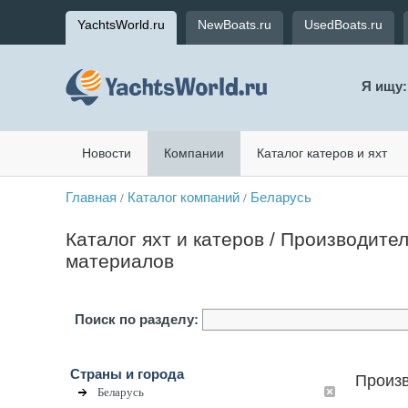
YachtsWorld.ru
NewBoats.ru
UsedBoats.ru
Я ищу:
Новости
Компании
Каталог катеров и яхт
Главная
Каталог компаний
Беларусь
/
/
Каталог яхт и катеров / Производите
материалов
Поиск по разделу:
Страны и города
Произв
Беларусь