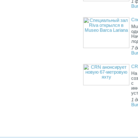
1 
Bur
Сп
Mu
од
На
ло
7 д
Bur
CR
На
со
с 
ин
ус
1 д
Bur