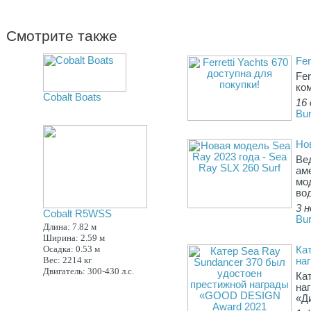
Смотрите также
Fer
Fe
ко
Cobalt Boats
16 
Bur
Но
Ве
ам
мо
вод
3 н
Cobalt R5WSS
Bur
Длина: 7.82 м
Ширина: 2.59 м
Осадка: 0.53 м
Ка
Вес: 2214 кг
на
Двигатель: 300-430 л.с.
Ка
на
«Д