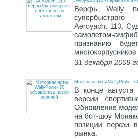
Aeroyacht 110 - первый ката
Верфь Wally п
супербыстрого
Aeroyacht 110. С
самолетом-амф
признанию буд
многокорпусников 
31 декабря 2009 г
Моторная яхты WallyPower 70
В конце августа 
версии спортивн
Обновление модел
на бот-шоу Монако
позиции верфи в
рынка.