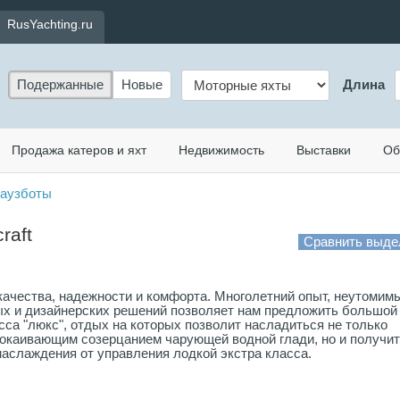
RusYachting.ru
Подержанные
Новые
Длина
Продажа катеров и яхт
Недвижимость
Выставки
Об
хаузботы
raft
нт качества, надежности и комфорта. Многолетний опыт, неутомим
ых и дизайнерских решений позволяет нам предложить большой
сса "люкс", отдых на которых позволит насладиться не только
окаивающим созерцанием чарующей водной глади, но и получи
аслаждения от управления лодкой экстра класса.